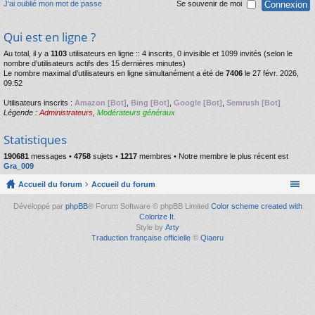
J’ai oublié mon mot de passe
Se souvenir de moi
Qui est en ligne ?
Au total, il y a
1103
utilisateurs en ligne :: 4 inscrits, 0 invisible et 1099 invités (selon le
nombre d’utilisateurs actifs des 15 dernières minutes)
Le nombre maximal d’utilisateurs en ligne simultanément a été de
7406
le 27 févr. 2026,
09:52
Utilisateurs inscrits :
Amazon [Bot]
,
Bing [Bot]
,
Google [Bot]
,
Semrush [Bot]
Légende :
Administrateurs
,
Modérateurs généraux
Statistiques
190681
messages •
4758
sujets •
1217
membres • Notre membre le plus récent est
Gra_009
Accueil du forum
Accueil du forum
Développé par
phpBB
® Forum Software © phpBB Limited
Color scheme created with
Colorize It
.
Style by
Arty
Traduction française officielle
©
Qiaeru