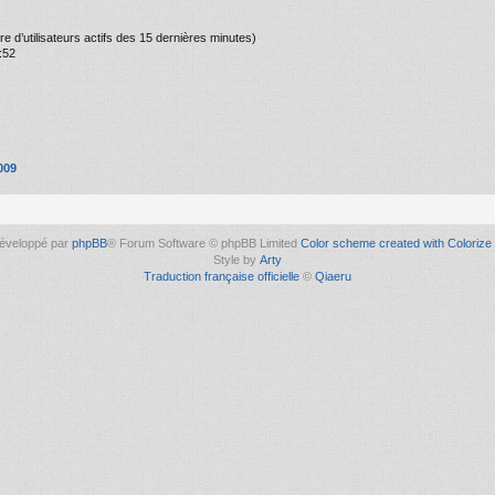
mbre d’utilisateurs actifs des 15 dernières minutes)
:52
009
éveloppé par
phpBB
® Forum Software © phpBB Limited
Color scheme created with Colorize 
Style by
Arty
Traduction française officielle
©
Qiaeru