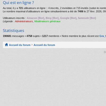
Qui est en ligne ?
Au total, il y a
721
utilisateurs en ligne :: 4 inscrits, 2 invisibles et 715 invités (selon le no
Le nombre maximal d’utilisateurs en ligne simultanément a été de
7406
le 27 févr. 2026, 09
Utilisateurs inscrits :
Amazon [Bot]
,
Bing [Bot]
,
Google [Bot]
,
Semrush [Bot]
Légende :
Administrateurs
,
Modérateurs généraux
Statistiques
190681
messages •
4758
sujets •
1217
membres • Notre membre le plus récent est
Gra_
Accueil du forum
Accueil du forum
D