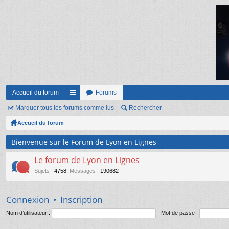
Accueil du forum
Forums
Marquer tous les forums comme lus
ac
Rechercher
Accueil du forum
co
ur
Bienvenue sur le Forum de Lyon en Lignes
ci
Le forum de Lyon en Lignes
s
Sujets
:
4758
,
Messages
:
190682
Connexion
•
Inscription
Nom d’utilisateur :
Mot de passe :