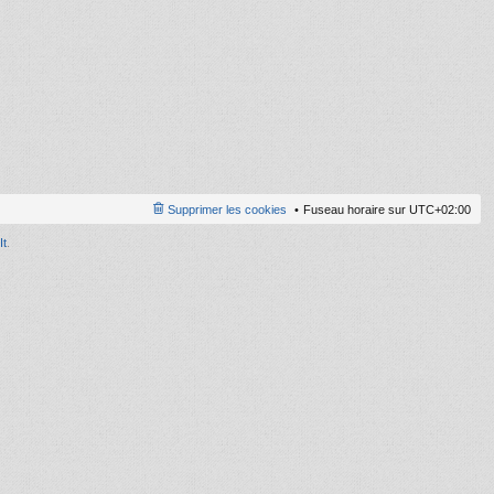
ni
er
m
e
s
s
a
g
e
Supprimer les cookies
Fuseau horaire sur
UTC+02:00
It
.