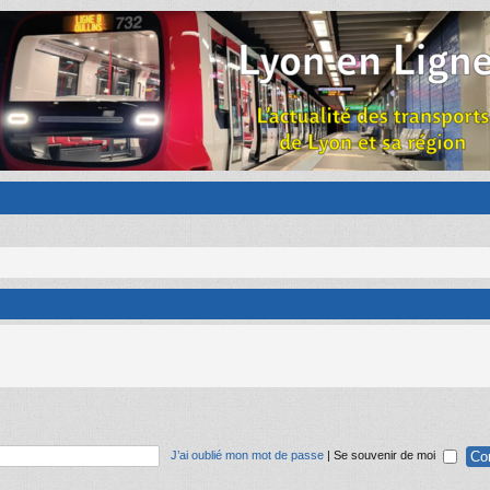
J’ai oublié mon mot de passe
|
Se souvenir de moi