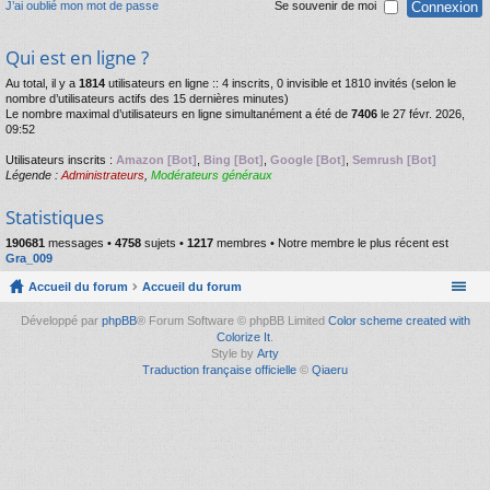
J’ai oublié mon mot de passe
Se souvenir de moi
Qui est en ligne ?
Au total, il y a
1814
utilisateurs en ligne :: 4 inscrits, 0 invisible et 1810 invités (selon le
nombre d’utilisateurs actifs des 15 dernières minutes)
Le nombre maximal d’utilisateurs en ligne simultanément a été de
7406
le 27 févr. 2026,
09:52
Utilisateurs inscrits :
Amazon [Bot]
,
Bing [Bot]
,
Google [Bot]
,
Semrush [Bot]
Légende :
Administrateurs
,
Modérateurs généraux
Statistiques
190681
messages •
4758
sujets •
1217
membres • Notre membre le plus récent est
Gra_009
Accueil du forum
Accueil du forum
Développé par
phpBB
® Forum Software © phpBB Limited
Color scheme created with
Colorize It
.
Style by
Arty
Traduction française officielle
©
Qiaeru