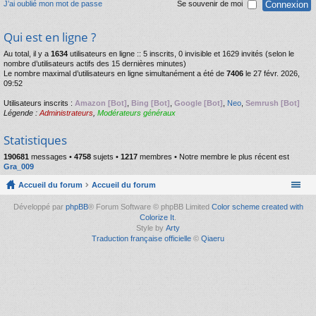
J’ai oublié mon mot de passe
Se souvenir de moi
Qui est en ligne ?
Au total, il y a
1634
utilisateurs en ligne :: 5 inscrits, 0 invisible et 1629 invités (selon le
nombre d’utilisateurs actifs des 15 dernières minutes)
Le nombre maximal d’utilisateurs en ligne simultanément a été de
7406
le 27 févr. 2026,
09:52
Utilisateurs inscrits :
Amazon [Bot]
,
Bing [Bot]
,
Google [Bot]
,
Neo
,
Semrush [Bot]
Légende :
Administrateurs
,
Modérateurs généraux
Statistiques
190681
messages •
4758
sujets •
1217
membres • Notre membre le plus récent est
Gra_009
Accueil du forum
Accueil du forum
Développé par
phpBB
® Forum Software © phpBB Limited
Color scheme created with
Colorize It
.
Style by
Arty
Traduction française officielle
©
Qiaeru