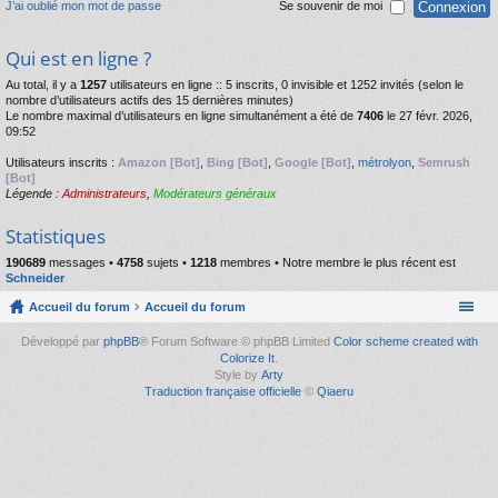
J’ai oublié mon mot de passe
Se souvenir de moi
Qui est en ligne ?
Au total, il y a
1257
utilisateurs en ligne :: 5 inscrits, 0 invisible et 1252 invités (selon le
nombre d’utilisateurs actifs des 15 dernières minutes)
Le nombre maximal d’utilisateurs en ligne simultanément a été de
7406
le 27 févr. 2026,
09:52
Utilisateurs inscrits :
Amazon [Bot]
,
Bing [Bot]
,
Google [Bot]
,
métrolyon
,
Semrush
[Bot]
Légende :
Administrateurs
,
Modérateurs généraux
Statistiques
190689
messages •
4758
sujets •
1218
membres • Notre membre le plus récent est
Schneider
Accueil du forum
Accueil du forum
Développé par
phpBB
® Forum Software © phpBB Limited
Color scheme created with
Colorize It
.
Style by
Arty
Traduction française officielle
©
Qiaeru