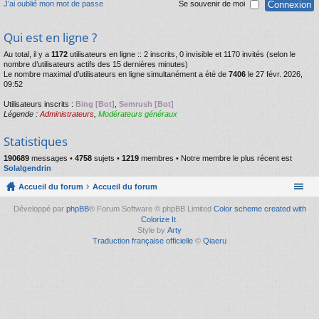
J’ai oublié mon mot de passe
Se souvenir de moi
Qui est en ligne ?
Au total, il y a
1172
utilisateurs en ligne :: 2 inscrits, 0 invisible et 1170 invités (selon le
nombre d’utilisateurs actifs des 15 dernières minutes)
Le nombre maximal d’utilisateurs en ligne simultanément a été de
7406
le 27 févr. 2026,
09:52
Utilisateurs inscrits :
Bing [Bot]
,
Semrush [Bot]
Légende :
Administrateurs
,
Modérateurs généraux
Statistiques
190689
messages •
4758
sujets •
1219
membres • Notre membre le plus récent est
Solalgendrin
Accueil du forum
Accueil du forum
Développé par
phpBB
® Forum Software © phpBB Limited
Color scheme created with
Colorize It
.
Style by
Arty
Traduction française officielle
©
Qiaeru