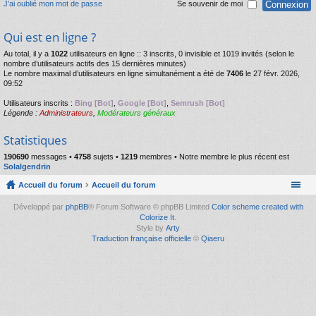
J’ai oublié mon mot de passe
Se souvenir de moi
Qui est en ligne ?
Au total, il y a
1022
utilisateurs en ligne :: 3 inscrits, 0 invisible et 1019 invités (selon le
nombre d’utilisateurs actifs des 15 dernières minutes)
Le nombre maximal d’utilisateurs en ligne simultanément a été de
7406
le 27 févr. 2026,
09:52
Utilisateurs inscrits :
Bing [Bot]
,
Google [Bot]
,
Semrush [Bot]
Légende :
Administrateurs
,
Modérateurs généraux
Statistiques
190690
messages •
4758
sujets •
1219
membres • Notre membre le plus récent est
Solalgendrin
Accueil du forum
Accueil du forum
Développé par
phpBB
® Forum Software © phpBB Limited
Color scheme created with
Colorize It
.
Style by
Arty
Traduction française officielle
©
Qiaeru