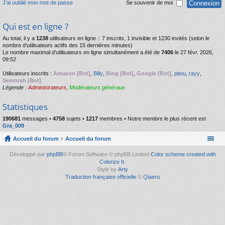
J’ai oublié mon mot de passe
Se souvenir de moi
Qui est en ligne ?
Au total, il y a
1238
utilisateurs en ligne :: 7 inscrits, 1 invisible et 1230 invités (selon le
nombre d’utilisateurs actifs des 15 dernières minutes)
Le nombre maximal d’utilisateurs en ligne simultanément a été de
7406
le 27 févr. 2026,
09:52
Utilisateurs inscrits :
Amazon [Bot]
,
Billy
,
Bing [Bot]
,
Google [Bot]
,
pitou
,
rayy
,
Semrush [Bot]
Légende :
Administrateurs
,
Modérateurs généraux
Statistiques
190681
messages •
4758
sujets •
1217
membres • Notre membre le plus récent est
Gra_009
Accueil du forum
Accueil du forum
Développé par
phpBB
® Forum Software © phpBB Limited
Color scheme created with
Colorize It
.
Style by
Arty
Traduction française officielle
©
Qiaeru