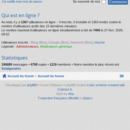
J’ai oublié mon mot de passe
Se souvenir de moi
Qui est en ligne ?
Au total, il y a
1367
utilisateurs en ligne :: 4 inscrits, 0 invisible et 1363 invités (selon le
nombre d’utilisateurs actifs des 15 dernières minutes)
Le nombre maximal d’utilisateurs en ligne simultanément a été de
7406
le 27 févr. 2026,
09:52
Utilisateurs inscrits :
Bing [Bot]
,
Google [Bot]
,
Semrush [Bot]
,
totoche
Légende :
Administrateurs
,
Modérateurs généraux
Statistiques
190689
messages •
4758
sujets •
1219
membres • Notre membre le plus récent est
Solalgendrin
Accueil du forum
Accueil du forum
Développé par
phpBB
® Forum Software © phpBB Limited
Color scheme created with
Colorize It
.
Style by
Arty
Traduction française officielle
©
Qiaeru