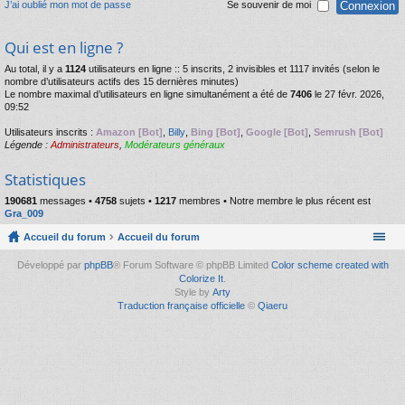
J’ai oublié mon mot de passe
Se souvenir de moi
Qui est en ligne ?
Au total, il y a
1124
utilisateurs en ligne :: 5 inscrits, 2 invisibles et 1117 invités (selon le
nombre d’utilisateurs actifs des 15 dernières minutes)
Le nombre maximal d’utilisateurs en ligne simultanément a été de
7406
le 27 févr. 2026,
09:52
Utilisateurs inscrits :
Amazon [Bot]
,
Billy
,
Bing [Bot]
,
Google [Bot]
,
Semrush [Bot]
Légende :
Administrateurs
,
Modérateurs généraux
Statistiques
190681
messages •
4758
sujets •
1217
membres • Notre membre le plus récent est
Gra_009
Accueil du forum
Accueil du forum
Développé par
phpBB
® Forum Software © phpBB Limited
Color scheme created with
Colorize It
.
Style by
Arty
Traduction française officielle
©
Qiaeru