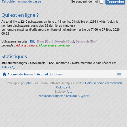
J’ai oublié mon mot de passe
Se souvenir de moi
Qui est en ligne ?
Au total, il y a
1240
utilisateurs en ligne :: 4 inscrits, 0 invisible et 1236 invités (selon le
nombre d’utilisateurs actifs des 15 dernières minutes)
Le nombre maximal d’utilisateurs en ligne simultanément a été de
7406
le 27 févr. 2026,
09:52
Utilisateurs inscrits :
Billy
,
Bing [Bot]
,
Google [Bot]
,
Semrush [Bot]
Légende :
Administrateurs
,
Modérateurs généraux
Statistiques
190690
messages •
4758
sujets •
1220
membres • Notre membre le plus récent est
ABT777_
Accueil du forum
Accueil du forum
Développé par
phpBB
® Forum Software © phpBB Limited
Color scheme created with
Colorize It
.
Style by
Arty
Traduction française officielle
©
Qiaeru