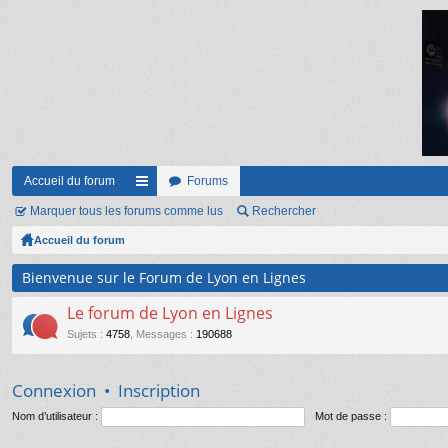
Accueil du forum
Forums
Marquer tous les forums comme lus
ac
Rechercher
Accueil du forum
co
ur
Bienvenue sur le Forum de Lyon en Lignes
ci
Le forum de Lyon en Lignes
s
Sujets
:
4758
,
Messages
:
190688
Connexion
•
Inscription
Nom d’utilisateur :
Mot de passe :