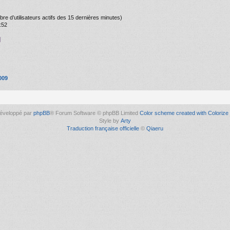
ombre d’utilisateurs actifs des 15 dernières minutes)
:52
]
009
éveloppé par
phpBB
® Forum Software © phpBB Limited
Color scheme created with Colorize 
Style by
Arty
Traduction française officielle
©
Qiaeru