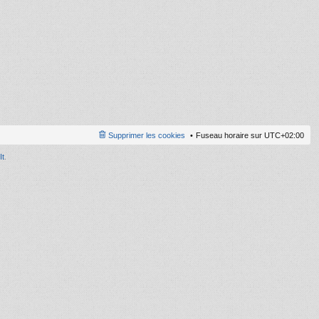
ni
er
m
e
s
s
a
g
e
Supprimer les cookies
Fuseau horaire sur
UTC+02:00
It
.