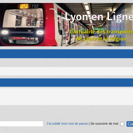
J’ai oublié mon mot de passe
|
Se souvenir de moi