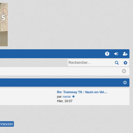
R
A
on
ns
Q
ne
cri
xi
pti
on
on
Re: Tramway T8 : Vaulx-en-Vel…
par
nanar
Hier, 16:07
o
n
s
ult
er
le
d
er