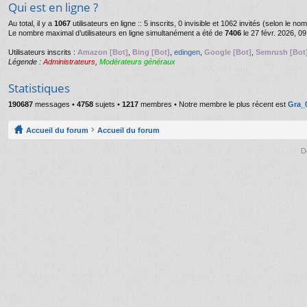
Qui est en ligne ?
Au total, il y a
1067
utilisateurs en ligne :: 5 inscrits, 0 invisible et 1062 invités (selon le n
Le nombre maximal d’utilisateurs en ligne simultanément a été de
7406
le 27 févr. 2026, 09
Utilisateurs inscrits :
Amazon [Bot]
,
Bing [Bot]
,
edingen
,
Google [Bot]
,
Semrush [Bot
Légende :
Administrateurs
,
Modérateurs généraux
Statistiques
190687
messages •
4758
sujets •
1217
membres • Notre membre le plus récent est
Gra_
Accueil du forum
Accueil du forum
D