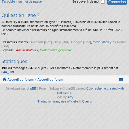
J’ai oublié mon mot de passe
Se souvenir de moi
Qui est en ligne ?
Au total, il y a
1049
utilisateurs en ligne :: 6 inscrits, 1 invisible et 1042 invités (selon le
nombre d’utilisateurs actifs des 15 dernières minutes)
Le nombre maximal d’utilisateurs en ligne simultanément a été de
7406
le 27 févr. 2026,
09:52
Utilisateurs inscrits :
Amazon [Bot]
,
Bing [Bot]
,
Google [Bot]
,
mcse
,
napley
,
Semrush
[Bot]
Légende :
Administrateurs
,
Modérateurs généraux
Statistiques
190683
messages •
4758
sujets •
1217
membres • Notre membre le plus récent est
Gra_009
Accueil du forum
Accueil du forum
Développé par
phpBB
® Forum Software © phpBB Limited
Color scheme created with
Colorize It
.
Style by
Arty
Traduction française officielle
©
Qiaeru