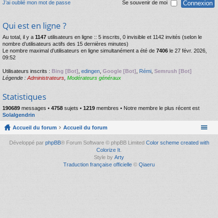
J’ai oublié mon mot de passe
Se souvenir de moi
Qui est en ligne ?
Au total, il y a
1147
utilisateurs en ligne :: 5 inscrits, 0 invisible et 1142 invités (selon le
nombre d’utilisateurs actifs des 15 dernières minutes)
Le nombre maximal d’utilisateurs en ligne simultanément a été de
7406
le 27 févr. 2026,
09:52
Utilisateurs inscrits :
Bing [Bot]
,
edingen
,
Google [Bot]
,
Rémi
,
Semrush [Bot]
Légende :
Administrateurs
,
Modérateurs généraux
Statistiques
190689
messages •
4758
sujets •
1219
membres • Notre membre le plus récent est
Solalgendrin
Accueil du forum
Accueil du forum
Développé par
phpBB
® Forum Software © phpBB Limited
Color scheme created with
Colorize It
.
Style by
Arty
Traduction française officielle
©
Qiaeru