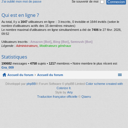
J’ai oublié mon mot de passe
Se souvenir de moi
Qui est en ligne ?
Au total, il y a
1647
utilisateurs en ligne :: 3 inscrits, 0 invisible et 1644 invités (selon le
nombre d’utilisateurs actifs des 15 dernières minutes)
Le nombre maximal d’utilisateurs en ligne simultanément a été de
7406
le 27 févr. 2026,
09:52
Utilisateurs inscrits :
Amazon [Bot]
,
Bing [Bot]
,
Semrush [Bot]
Légende :
Administrateurs
,
Modérateurs généraux
Statistiques
190682
messages •
4758
sujets •
1217
membres • Notre membre le plus récent est
Gra_009
Accueil du forum
Accueil du forum
Développé par
phpBB
® Forum Software © phpBB Limited
Color scheme created with
Colorize It
.
Style by
Arty
Traduction française officielle
©
Qiaeru