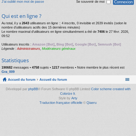
J’ai oublié mon mot de passe
Se souvenir de moi
Qui est en ligne ?
Au total, il y a
2643
utilisateurs en ligne :: 4 inscrits, 0 invisible et 2639 invités (selon le
nombre d’utilisateurs actifs des 15 dernières minutes)
Le nombre maximal d’utilisateurs en ligne simultanément a été de
7406
le 27 févr. 2026,
09:52
Utilisateurs inscrits :
Amazon [Bot]
,
Bing [Bot]
,
Google [Bot]
,
Semrush [Bot]
Légende :
Administrateurs
,
Modérateurs généraux
Statistiques
190682
messages •
4758
sujets •
1217
membres • Notre membre le plus récent est
Gra_009
Accueil du forum
Accueil du forum
Développé par
phpBB
® Forum Software © phpBB Limited
Color scheme created with
Colorize It
.
Style by
Arty
Traduction française officielle
©
Qiaeru