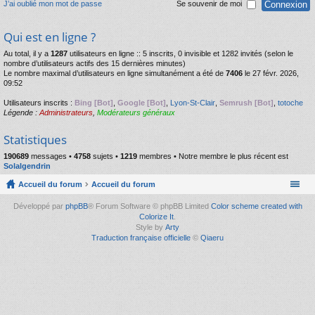
J’ai oublié mon mot de passe
Se souvenir de moi
Qui est en ligne ?
Au total, il y a
1287
utilisateurs en ligne :: 5 inscrits, 0 invisible et 1282 invités (selon le
nombre d’utilisateurs actifs des 15 dernières minutes)
Le nombre maximal d’utilisateurs en ligne simultanément a été de
7406
le 27 févr. 2026,
09:52
Utilisateurs inscrits :
Bing [Bot]
,
Google [Bot]
,
Lyon-St-Clair
,
Semrush [Bot]
,
totoche
Légende :
Administrateurs
,
Modérateurs généraux
Statistiques
190689
messages •
4758
sujets •
1219
membres • Notre membre le plus récent est
Solalgendrin
Accueil du forum
Accueil du forum
Développé par
phpBB
® Forum Software © phpBB Limited
Color scheme created with
Colorize It
.
Style by
Arty
Traduction française officielle
©
Qiaeru