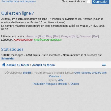
J’ai oublié mon mot de passe
Se souvenir de moi
Qui est en ligne ?
Au total, il y a
1011
utilisateurs en ligne :: 4 inscrits, 0 invisible et 1007 invités (selon le
nombre d’utilisateurs actifs des 15 dernières minutes)
Le nombre maximal d’utilisateurs en ligne simultanément a été de
7406
le 27 févr. 2026,
09:52
Utilisateurs inscrits :
Amazon [Bot]
,
Bing [Bot]
,
Google [Bot]
,
Semrush [Bot]
Légende :
Administrateurs
,
Modérateurs généraux
Statistiques
190688
messages •
4758
sujets •
1218
membres • Notre membre le plus récent est
Schneider
Accueil du forum
Accueil du forum
Développé par
phpBB
® Forum Software © phpBB Limited
Color scheme created with
Colorize It
.
Style by
Arty
Traduction française officielle
©
Qiaeru