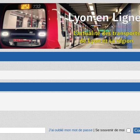
J’ai oublié mon mot de passe
|
Se souvenir de moi