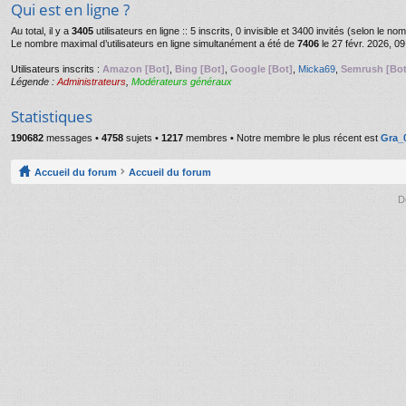
Qui est en ligne ?
Au total, il y a
3405
utilisateurs en ligne :: 5 inscrits, 0 invisible et 3400 invités (selon le n
Le nombre maximal d’utilisateurs en ligne simultanément a été de
7406
le 27 févr. 2026, 09
Utilisateurs inscrits :
Amazon [Bot]
,
Bing [Bot]
,
Google [Bot]
,
Micka69
,
Semrush [Bot
Légende :
Administrateurs
,
Modérateurs généraux
Statistiques
190682
messages •
4758
sujets •
1217
membres • Notre membre le plus récent est
Gra_
Accueil du forum
Accueil du forum
D