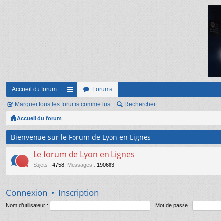
Accueil du forum
Forums
Marquer tous les forums comme lus
ac
Rechercher
Accueil du forum
co
ur
Bienvenue sur le Forum de Lyon en Lignes
ci
Le forum de Lyon en Lignes
s
Sujets
:
4758
,
Messages
:
190683
Connexion
•
Inscription
Nom d’utilisateur :
Mot de passe :