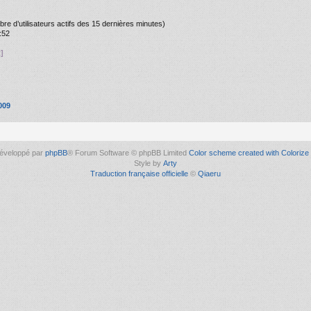
ombre d’utilisateurs actifs des 15 dernières minutes)
:52
]
009
éveloppé par
phpBB
® Forum Software © phpBB Limited
Color scheme created with Colorize 
Style by
Arty
Traduction française officielle
©
Qiaeru