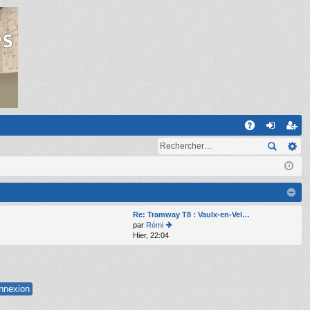
R
A
on
ns
Q
ne
cri
xi
pti
on
on
Re: Tramway T8 : Vaulx-en-Vel…
par
Rémi
Hier, 22:04
o
n
s
ult
er
le
d
er