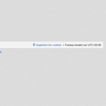
ni
er
m
e
s
s
a
g
e
Supprimer les cookies
Fuseau horaire sur
UTC+02:00
It
.