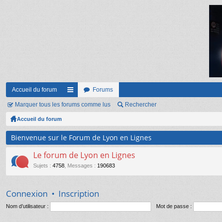
Accueil du forum
Forums
Marquer tous les forums comme lus
ac
Rechercher
Accueil du forum
co
ur
Bienvenue sur le Forum de Lyon en Lignes
ci
Le forum de Lyon en Lignes
s
Sujets
:
4758
,
Messages
:
190683
Connexion
•
Inscription
Nom d’utilisateur :
Mot de passe :