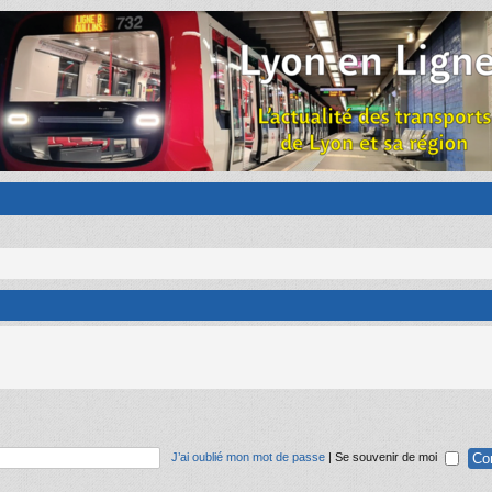
J’ai oublié mon mot de passe
|
Se souvenir de moi