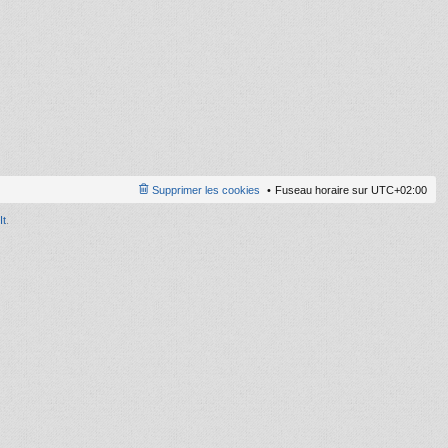
ni
er
m
e
s
s
a
g
e
Supprimer les cookies
Fuseau horaire sur
UTC+02:00
It
.