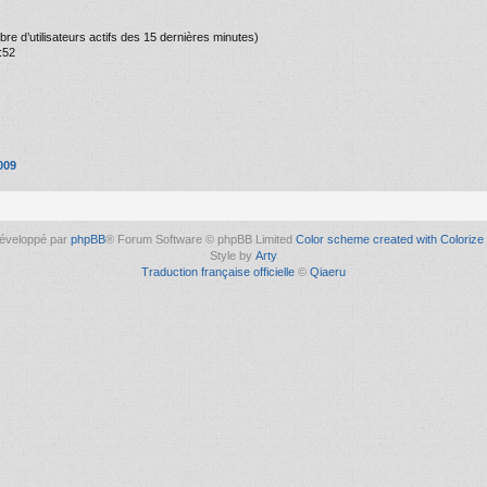
ombre d’utilisateurs actifs des 15 dernières minutes)
:52
009
éveloppé par
phpBB
® Forum Software © phpBB Limited
Color scheme created with Colorize 
Style by
Arty
Traduction française officielle
©
Qiaeru