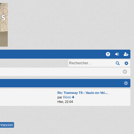
R
A
on
ns
Q
ne
cri
xi
pti
on
on
Re: Tramway T8 : Vaulx-en-Vel…
par
Rémi
Hier, 22:04
o
n
s
ult
er
le
d
er