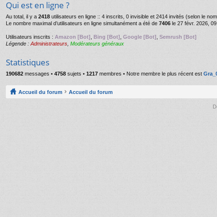
Qui est en ligne ?
Au total, il y a
2418
utilisateurs en ligne :: 4 inscrits, 0 invisible et 2414 invités (selon le n
Le nombre maximal d’utilisateurs en ligne simultanément a été de
7406
le 27 févr. 2026, 09
Utilisateurs inscrits :
Amazon [Bot]
,
Bing [Bot]
,
Google [Bot]
,
Semrush [Bot]
Légende :
Administrateurs
,
Modérateurs généraux
Statistiques
190682
messages •
4758
sujets •
1217
membres • Notre membre le plus récent est
Gra_
Accueil du forum
Accueil du forum
D