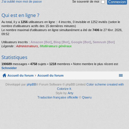
J’ai oublié mon mot de passe
Se souvenir de moi
Qui est en ligne ?
Au total, il y a
1256
utilisateurs en ligne :: 4 inscrits, 0 invisible et 1252 invités (selon le
nombre d’utilisateurs actifs des 15 dernières minutes)
Le nombre maximal d’utilisateurs en ligne simultanément a été de
7406
le 27 févr. 2026,
09:52
Utilisateurs inscrits :
Amazon [Bot]
,
Bing [Bot]
,
Google [Bot]
,
Semrush [Bot]
Légende :
Administrateurs
,
Modérateurs généraux
Statistiques
190689
messages •
4758
sujets •
1218
membres • Notre membre le plus récent est
Schneider
Accueil du forum
Accueil du forum
Développé par
phpBB
® Forum Software © phpBB Limited
Color scheme created with
Colorize It
.
Style by
Arty
Traduction française officielle
©
Qiaeru