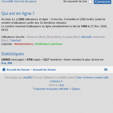
J’ai oublié mon mot de passe
Se souvenir de moi
Qui est en ligne ?
Au total, il y a
1292
utilisateurs en ligne :: 6 inscrits, 0 invisible et 1286 invités (selon le
nombre d’utilisateurs actifs des 15 dernières minutes)
Le nombre maximal d’utilisateurs en ligne simultanément a été de
7406
le 27 févr. 2026,
09:52
Utilisateurs inscrits :
Amazon [Bot]
,
Bing [Bot]
,
Google [Bot]
,
Micka69
,
Semrush
[Bot]
,
TubeSurf
Légende :
Administrateurs
,
Modérateurs généraux
Statistiques
190683
messages •
4758
sujets •
1217
membres • Notre membre le plus récent est
Gra_009
Accueil du forum
Accueil du forum
Développé par
phpBB
® Forum Software © phpBB Limited
Color scheme created with
Colorize It
.
Style by
Arty
Traduction française officielle
©
Qiaeru