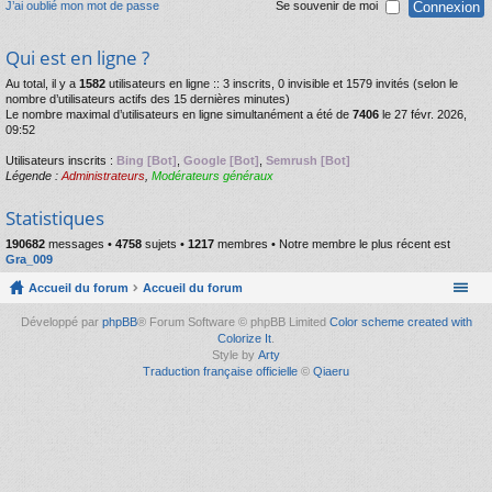
J’ai oublié mon mot de passe
Se souvenir de moi
Qui est en ligne ?
Au total, il y a
1582
utilisateurs en ligne :: 3 inscrits, 0 invisible et 1579 invités (selon le
nombre d’utilisateurs actifs des 15 dernières minutes)
Le nombre maximal d’utilisateurs en ligne simultanément a été de
7406
le 27 févr. 2026,
09:52
Utilisateurs inscrits :
Bing [Bot]
,
Google [Bot]
,
Semrush [Bot]
Légende :
Administrateurs
,
Modérateurs généraux
Statistiques
190682
messages •
4758
sujets •
1217
membres • Notre membre le plus récent est
Gra_009
Accueil du forum
Accueil du forum
Développé par
phpBB
® Forum Software © phpBB Limited
Color scheme created with
Colorize It
.
Style by
Arty
Traduction française officielle
©
Qiaeru