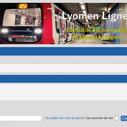
J’ai oublié mon mot de passe
|
Se souvenir de moi