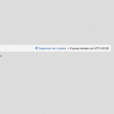
ni
er
m
e
s
s
a
g
e
Supprimer les cookies
Fuseau horaire sur
UTC+02:00
It
.