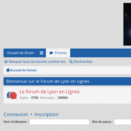
Accueil du forum
Forums
Marquer tous les forums comme lus
ac
Rechercher
Accueil du forum
co
ur
Bienvenue sur le Forum de Lyon en Lignes
ci
Le forum de Lyon en Lignes
s
Sujets
:
4758
,
Messages
:
190684
Connexion
•
Inscription
Nom d’utilisateur :
Mot de passe :