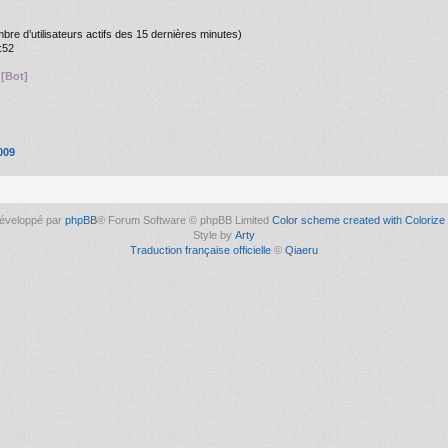
nombre d’utilisateurs actifs des 15 dernières minutes)
:52
[Bot]
009
éveloppé par
phpBB
® Forum Software © phpBB Limited
Color scheme created with Colorize 
Style by
Arty
Traduction française officielle
©
Qiaeru