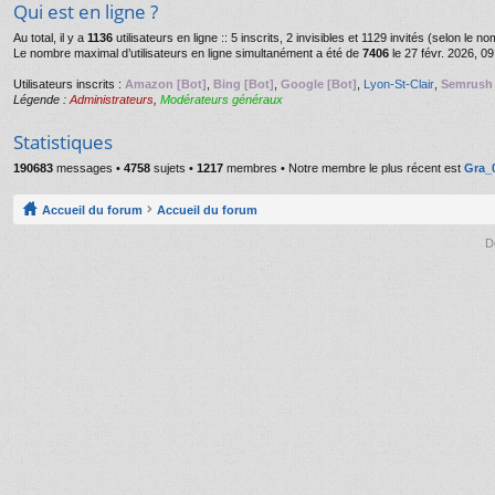
Qui est en ligne ?
Au total, il y a
1136
utilisateurs en ligne :: 5 inscrits, 2 invisibles et 1129 invités (selon le 
Le nombre maximal d’utilisateurs en ligne simultanément a été de
7406
le 27 févr. 2026, 09
Utilisateurs inscrits :
Amazon [Bot]
,
Bing [Bot]
,
Google [Bot]
,
Lyon-St-Clair
,
Semrush 
Légende :
Administrateurs
,
Modérateurs généraux
Statistiques
190683
messages •
4758
sujets •
1217
membres • Notre membre le plus récent est
Gra_
Accueil du forum
Accueil du forum
D