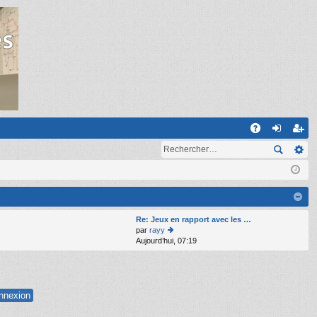
R
A
on
ns
Q
ne
cri
xi
pti
on
on
Re: Jeux en rapport avec les …
par
rayy
Aujourd’hui, 07:19
o
n
s
ult
er
le
d
er