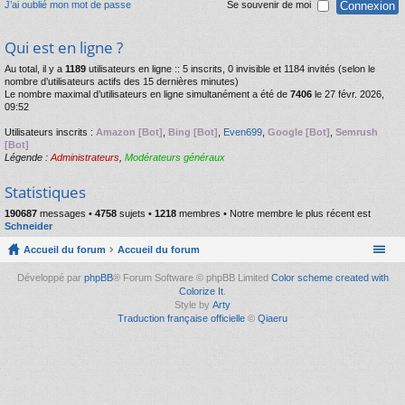
J’ai oublié mon mot de passe
Se souvenir de moi
Qui est en ligne ?
Au total, il y a
1189
utilisateurs en ligne :: 5 inscrits, 0 invisible et 1184 invités (selon le
nombre d’utilisateurs actifs des 15 dernières minutes)
Le nombre maximal d’utilisateurs en ligne simultanément a été de
7406
le 27 févr. 2026,
09:52
Utilisateurs inscrits :
Amazon [Bot]
,
Bing [Bot]
,
Even699
,
Google [Bot]
,
Semrush
[Bot]
Légende :
Administrateurs
,
Modérateurs généraux
Statistiques
190687
messages •
4758
sujets •
1218
membres • Notre membre le plus récent est
Schneider
Accueil du forum
Accueil du forum
Développé par
phpBB
® Forum Software © phpBB Limited
Color scheme created with
Colorize It
.
Style by
Arty
Traduction française officielle
©
Qiaeru