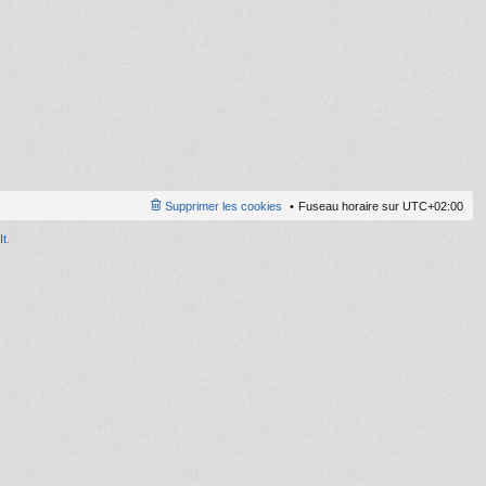
ni
er
m
e
s
s
a
g
e
Supprimer les cookies
Fuseau horaire sur
UTC+02:00
It
.