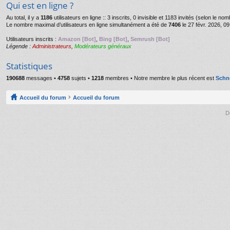
Qui est en ligne ?
Au total, il y a
1186
utilisateurs en ligne :: 3 inscrits, 0 invisible et 1183 invités (selon le n
Le nombre maximal d’utilisateurs en ligne simultanément a été de
7406
le 27 févr. 2026, 09
Utilisateurs inscrits :
Amazon [Bot]
,
Bing [Bot]
,
Semrush [Bot]
Légende :
Administrateurs
,
Modérateurs généraux
Statistiques
190688
messages •
4758
sujets •
1218
membres • Notre membre le plus récent est
Schn
Accueil du forum
Accueil du forum
D