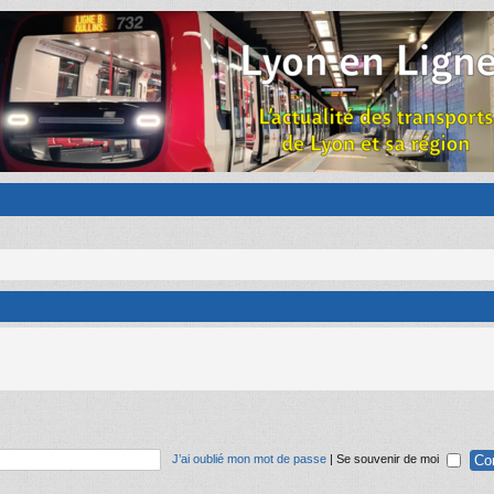
J’ai oublié mon mot de passe
|
Se souvenir de moi