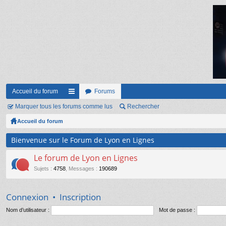
Accueil du forum
Forums
Marquer tous les forums comme lus
ac
Rechercher
Accueil du forum
co
ur
Bienvenue sur le Forum de Lyon en Lignes
ci
Le forum de Lyon en Lignes
s
Sujets
:
4758
,
Messages
:
190689
Connexion
•
Inscription
Nom d’utilisateur :
Mot de passe :