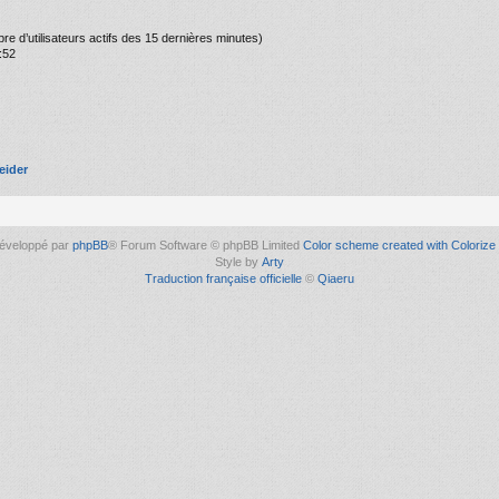
ombre d’utilisateurs actifs des 15 dernières minutes)
:52
eider
éveloppé par
phpBB
® Forum Software © phpBB Limited
Color scheme created with Colorize 
Style by
Arty
Traduction française officielle
©
Qiaeru