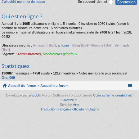
J’ai oublié mon mot de passe
Se souvenir de moi
Qui est en ligne ?
Au total, il y a
1065
utilisateurs en ligne :: 5 inscrits, 0 invisible et 1060 invités (selon le
nombre d’utilisateurs actifs des 15 dernières minutes)
Le nombre maximal d’utilisateurs en ligne simultanément a été de
7406
le 27 févr. 2026,
09:52
Utilisateurs inscrits :
Amazon [Bot]
,
antounin
,
Bing [Bot]
,
Google [Bot]
,
Semrush
[Bot]
Légende :
Administrateurs
,
Modérateurs généraux
Statistiques
190687
messages •
4758
sujets •
1217
membres • Notre membre le plus récent est
Gra_009
Accueil du forum
Accueil du forum
Développé par
phpBB
® Forum Software © phpBB Limited
Color scheme created with
Colorize It
.
Style by
Arty
Traduction française officielle
©
Qiaeru