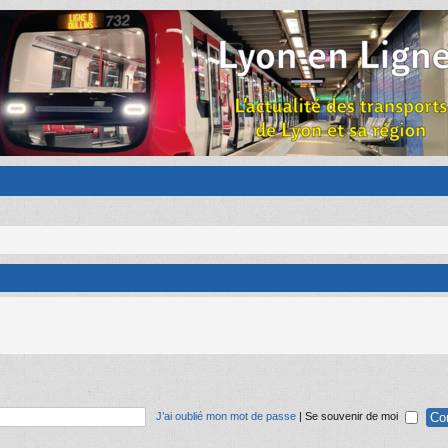
J’ai oublié mon mot de passe
|
Se souvenir de moi