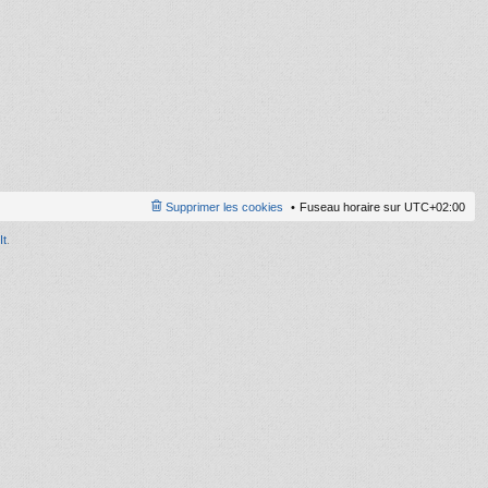
ni
er
m
e
s
s
a
g
e
Supprimer les cookies
Fuseau horaire sur
UTC+02:00
It
.