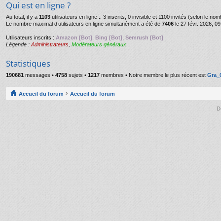
Qui est en ligne ?
Au total, il y a
1103
utilisateurs en ligne :: 3 inscrits, 0 invisible et 1100 invités (selon le n
Le nombre maximal d’utilisateurs en ligne simultanément a été de
7406
le 27 févr. 2026, 09
Utilisateurs inscrits :
Amazon [Bot]
,
Bing [Bot]
,
Semrush [Bot]
Légende :
Administrateurs
,
Modérateurs généraux
Statistiques
190681
messages •
4758
sujets •
1217
membres • Notre membre le plus récent est
Gra_
Accueil du forum
Accueil du forum
D