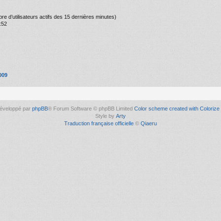
ombre d’utilisateurs actifs des 15 dernières minutes)
:52
009
éveloppé par
phpBB
® Forum Software © phpBB Limited
Color scheme created with Colorize 
Style by
Arty
Traduction française officielle
©
Qiaeru