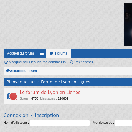
Accueil du forum
Forums
Marquer tous les forums comme lus
ac
Rechercher
Accueil du forum
co
ur
Bienvenue sur le Forum de Lyon en Lignes
ci
Le forum de Lyon en Lignes
s
Sujets
:
4758
,
Messages
:
190682
Connexion
•
Inscription
Nom d’utilisateur :
Mot de passe :