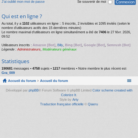
J’ai oublié mon mot de passe
Se souvenir de moi
Qui est en ligne ?
Au total, il y a
1102
utilisateurs en ligne :: 5 inscrits, 2 invisibles et 1095 invités (selon le
nombre d’utilisateurs actifs des 15 dernières minutes)
Le nombre maximal d’utilisateurs en ligne simultanément a été de
7406
le 27 févr. 2026,
09:52
Utilisateurs inscrits :
Amazon [Bot]
,
Billy
,
Bing [Bot]
,
Google [Bot]
,
Semrush [Bot]
Légende :
Administrateurs
,
Modérateurs généraux
Statistiques
190681
messages •
4758
sujets •
1217
membres • Notre membre le plus récent est
Gra_009
Accueil du forum
Accueil du forum
Développé par
phpBB
® Forum Software © phpBB Limited
Color scheme created with
Colorize It
.
Style by
Arty
Traduction française officielle
©
Qiaeru