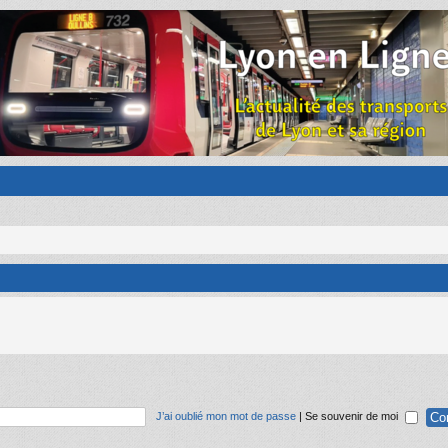
J’ai oublié mon mot de passe
|
Se souvenir de moi