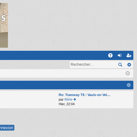
R
A
on
ns
Q
ne
cri
xi
pti
on
on
Re: Tramway T8 : Vaulx-en-Vel…
par
Rémi
Hier, 22:04
o
n
s
ult
er
le
d
er