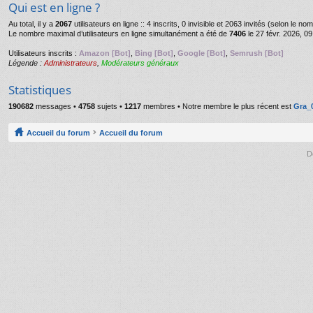
Qui est en ligne ?
Au total, il y a
2067
utilisateurs en ligne :: 4 inscrits, 0 invisible et 2063 invités (selon le n
Le nombre maximal d’utilisateurs en ligne simultanément a été de
7406
le 27 févr. 2026, 09
Utilisateurs inscrits :
Amazon [Bot]
,
Bing [Bot]
,
Google [Bot]
,
Semrush [Bot]
Légende :
Administrateurs
,
Modérateurs généraux
Statistiques
190682
messages •
4758
sujets •
1217
membres • Notre membre le plus récent est
Gra_
Accueil du forum
Accueil du forum
D