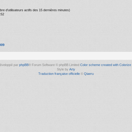
ombre d’utilisateurs actifs des 15 dernières minutes)
:52
009
éveloppé par
phpBB
® Forum Software © phpBB Limited
Color scheme created with Colorize 
Style by
Arty
Traduction française officielle
©
Qiaeru