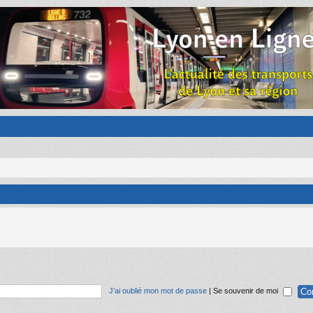
J’ai oublié mon mot de passe
|
Se souvenir de moi