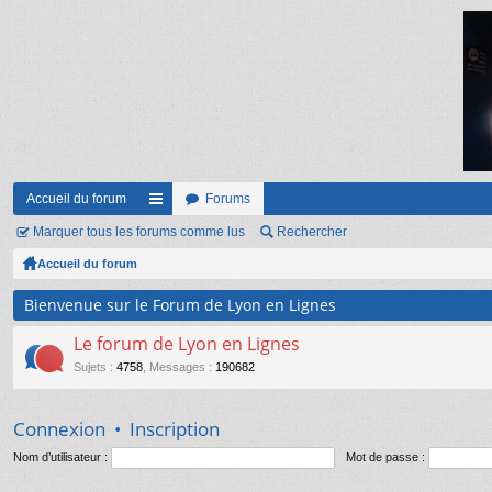
Accueil du forum
Forums
Marquer tous les forums comme lus
ac
Rechercher
Accueil du forum
co
ur
Bienvenue sur le Forum de Lyon en Lignes
ci
Le forum de Lyon en Lignes
s
Sujets
:
4758
,
Messages
:
190682
Connexion
•
Inscription
Nom d’utilisateur :
Mot de passe :