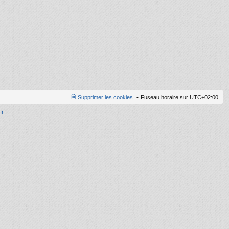
ni
er
m
e
s
s
a
g
e
Supprimer les cookies
Fuseau horaire sur
UTC+02:00
It
.