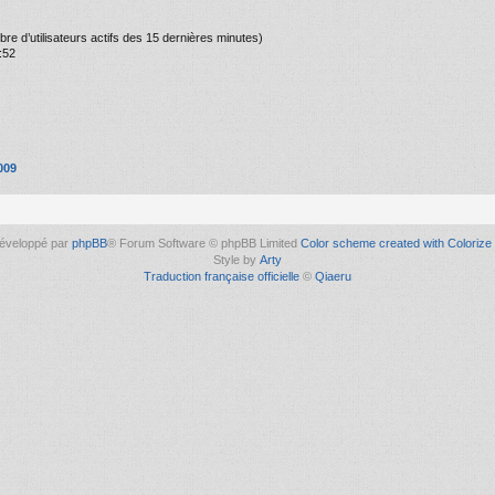
ombre d’utilisateurs actifs des 15 dernières minutes)
:52
009
éveloppé par
phpBB
® Forum Software © phpBB Limited
Color scheme created with Colorize 
Style by
Arty
Traduction française officielle
©
Qiaeru