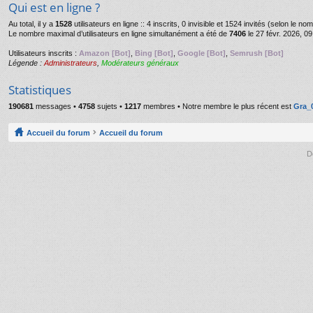
Qui est en ligne ?
Au total, il y a
1528
utilisateurs en ligne :: 4 inscrits, 0 invisible et 1524 invités (selon le n
Le nombre maximal d’utilisateurs en ligne simultanément a été de
7406
le 27 févr. 2026, 09
Utilisateurs inscrits :
Amazon [Bot]
,
Bing [Bot]
,
Google [Bot]
,
Semrush [Bot]
Légende :
Administrateurs
,
Modérateurs généraux
Statistiques
190681
messages •
4758
sujets •
1217
membres • Notre membre le plus récent est
Gra_
Accueil du forum
Accueil du forum
D