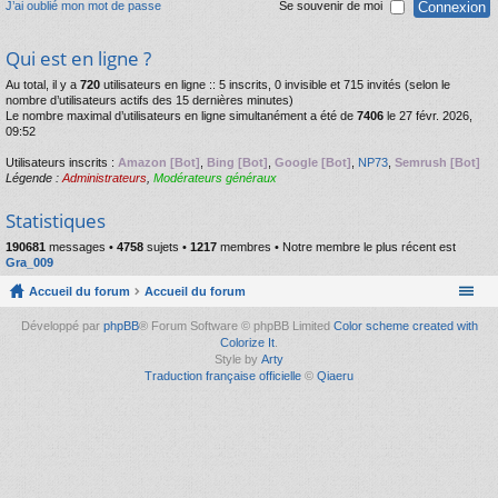
J’ai oublié mon mot de passe
Se souvenir de moi
Qui est en ligne ?
Au total, il y a
720
utilisateurs en ligne :: 5 inscrits, 0 invisible et 715 invités (selon le
nombre d’utilisateurs actifs des 15 dernières minutes)
Le nombre maximal d’utilisateurs en ligne simultanément a été de
7406
le 27 févr. 2026,
09:52
Utilisateurs inscrits :
Amazon [Bot]
,
Bing [Bot]
,
Google [Bot]
,
NP73
,
Semrush [Bot]
Légende :
Administrateurs
,
Modérateurs généraux
Statistiques
190681
messages •
4758
sujets •
1217
membres • Notre membre le plus récent est
Gra_009
Accueil du forum
Accueil du forum
Développé par
phpBB
® Forum Software © phpBB Limited
Color scheme created with
Colorize It
.
Style by
Arty
Traduction française officielle
©
Qiaeru