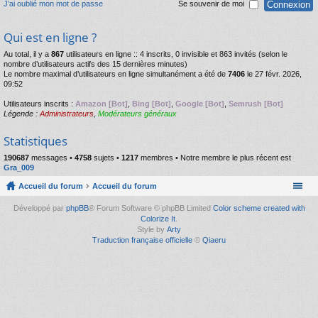
J’ai oublié mon mot de passe
Se souvenir de moi
Qui est en ligne ?
Au total, il y a
867
utilisateurs en ligne :: 4 inscrits, 0 invisible et 863 invités (selon le
nombre d’utilisateurs actifs des 15 dernières minutes)
Le nombre maximal d’utilisateurs en ligne simultanément a été de
7406
le 27 févr. 2026,
09:52
Utilisateurs inscrits :
Amazon [Bot]
,
Bing [Bot]
,
Google [Bot]
,
Semrush [Bot]
Légende :
Administrateurs
,
Modérateurs généraux
Statistiques
190687
messages •
4758
sujets •
1217
membres • Notre membre le plus récent est
Gra_009
Accueil du forum
Accueil du forum
Développé par
phpBB
® Forum Software © phpBB Limited
Color scheme created with
Colorize It
.
Style by
Arty
Traduction française officielle
©
Qiaeru