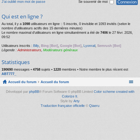
J’ai oublié mon mot de passe
Se souvenir de moi
Qui est en ligne ?
Au total, il y a
1098
utilisateurs en ligne :: 5 inscrits, 0 invisible et 1093 invités (selon le
nombre d’utilisateurs actifs des 15 dernières minutes)
Le nombre maximal d’utilisateurs en ligne simultanément a été de
7406
le 27 févr. 2026,
09:52
Utilisateurs inscrits :
Billy
,
Bing [Bot]
,
Google [Bot]
,
Lyonrail
,
Semrush [Bot]
Légende :
Administrateurs
,
Modérateurs généraux
Statistiques
190690
messages •
4758
sujets •
1220
membres • Notre membre le plus récent est
ABT777_
Accueil du forum
Accueil du forum
Développé par
phpBB
® Forum Software © phpBB Limited
Color scheme created with
Colorize It
.
Style by
Arty
Traduction française officielle
©
Qiaeru