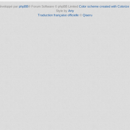
éveloppé par
phpBB
® Forum Software © phpBB Limited
Color scheme created with Colorize 
Style by
Arty
Traduction française officielle
©
Qiaeru