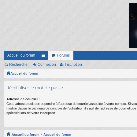
Accueil du forum
Forums
Rechercher
Connexion
ac
Inscription
Accueil du forum
co
ur
Réinitialiser le mot de passe
ci
Adresse de courriel :
s
Cette adresse doit correspondre à l’adresse de courriel associée à votre compte. Si vou
modifié depuis le panneau de contrôle de l’utilisateur, il s’agit de l’adresse de courriel q
spécifiée lors de votre inscription.
Accueil du forum
Accueil du forum