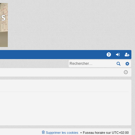
R
A
on
ns
Q
ne
cri
xi
pti
on
on
Supprimer les cookies
Fuseau horaire sur
UTC+02:00