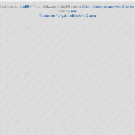
éveloppé par
phpBB
® Forum Software © phpBB Limited
Color scheme created with Colorize 
Style by
Arty
Traduction française officielle
©
Qiaeru