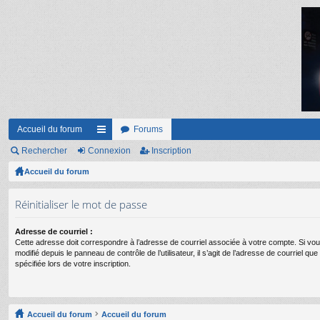
Accueil du forum
Forums
Rechercher
Connexion
ac
Inscription
Accueil du forum
co
ur
Réinitialiser le mot de passe
ci
Adresse de courriel :
s
Cette adresse doit correspondre à l’adresse de courriel associée à votre compte. Si vou
modifié depuis le panneau de contrôle de l’utilisateur, il s’agit de l’adresse de courriel q
spécifiée lors de votre inscription.
Accueil du forum
Accueil du forum