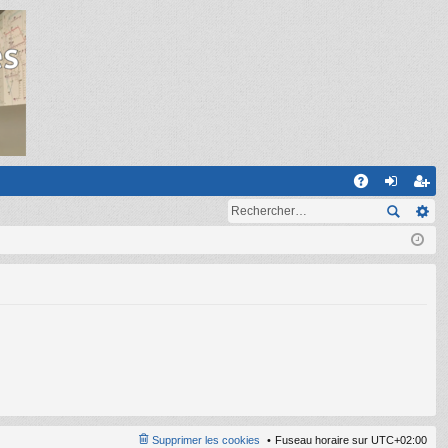
R
A
on
ns
Q
ne
cri
xi
pti
on
on
Supprimer les cookies
Fuseau horaire sur
UTC+02:00