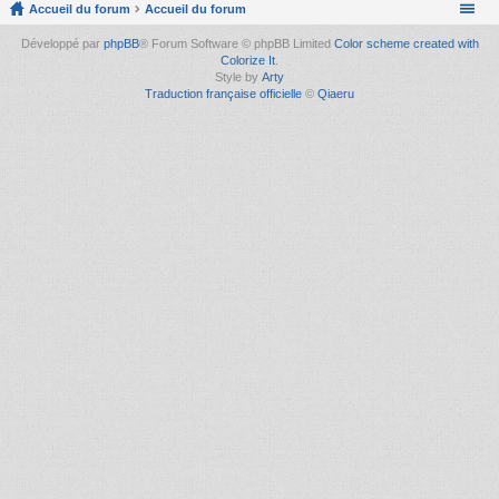
Accueil du forum
Accueil du forum
Développé par
phpBB
® Forum Software © phpBB Limited
Color scheme created with
Colorize It
.
Style by
Arty
Traduction française officielle
©
Qiaeru