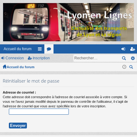
Accueil du forum
Connexion
Inscription
ac
or
on
ns
Accueil du forum
co
u
ne
cri
ec
ur
m
xi
pti
Réinitialiser le mot de passe
her
ci
s
on
on
ch
Adresse de courriel :
er
s
Cette adresse doit correspondre à l’adresse de courriel associée à votre compte. Si
vous ne l’avez jamais modifié depuis le panneau de contrôle de l’utilisateur, il s’agit de
l’adresse de courriel que vous avez spécifiée lors de votre inscription.