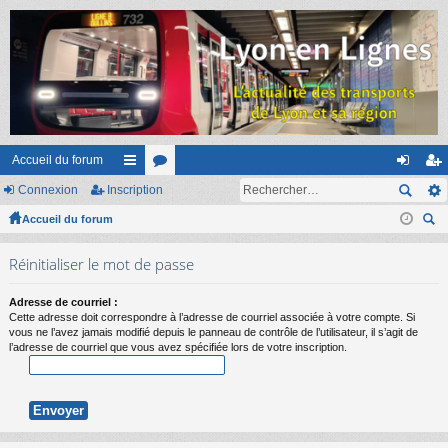
Accueil du forum
Connexion
Inscription
ac
or
on
ns
Accueil du forum
co
u
ne
cri
ec
ur
m
xi
pti
Réinitialiser le mot de passe
her
ci
s
on
on
ch
Adresse de courriel :
er
s
Cette adresse doit correspondre à l’adresse de courriel associée à votre compte. Si
vous ne l’avez jamais modifié depuis le panneau de contrôle de l’utilisateur, il s’agit de
l’adresse de courriel que vous avez spécifiée lors de votre inscription.