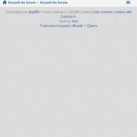
Accueil du forum
Accueil du forum
Développé par
phpBB
® Forum Software © phpBB Limited
Color scheme created with
Colorize It
.
Style by
Arty
Traduction française officielle
©
Qiaeru