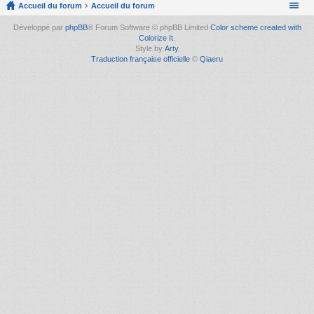
Accueil du forum
Accueil du forum
Développé par
phpBB
® Forum Software © phpBB Limited
Color scheme created with
Colorize It
.
Style by
Arty
Traduction française officielle
©
Qiaeru