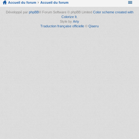
Accueil du forum
Accueil du forum
Développé par
phpBB
® Forum Software © phpBB Limited
Color scheme created with
Colorize It
.
Style by
Arty
Traduction française officielle
©
Qiaeru