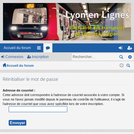
Accueil du forum
Connexion
Inscription
ac
or
on
ns
Accueil du forum
co
u
ne
cri
ec
ur
m
xi
pti
Réinitialiser le mot de passe
her
ci
s
on
on
ch
Adresse de courriel :
er
s
Cette adresse doit correspondre à l’adresse de courriel associée à votre compte. Si
vous ne l’avez jamais modifié depuis le panneau de contrôle de l’utilisateur, il s’agit de
l’adresse de courriel que vous avez spécifiée lors de votre inscription.