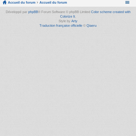
Accueil du forum
Accueil du forum
Développé par
phpBB
® Forum Software © phpBB Limited
Color scheme created with
Colorize It
.
Style by
Arty
Traduction française officielle
©
Qiaeru