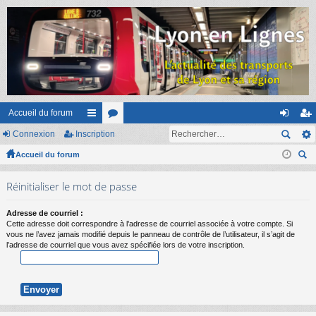
Accueil du forum
Connexion
Inscription
ac
or
on
ns
Accueil du forum
co
u
ne
cri
ec
ur
m
xi
pti
Réinitialiser le mot de passe
her
ci
s
on
on
ch
Adresse de courriel :
er
s
Cette adresse doit correspondre à l’adresse de courriel associée à votre compte. Si
vous ne l’avez jamais modifié depuis le panneau de contrôle de l’utilisateur, il s’agit de
l’adresse de courriel que vous avez spécifiée lors de votre inscription.