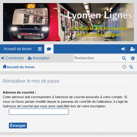
Accueil du forum
Connexion
Inscription
ac
or
on
ns
Accueil du forum
co
u
ne
cri
ec
ur
m
xi
pti
Réinitialiser le mot de passe
her
ci
s
on
on
ch
Adresse de courriel :
er
s
Cette adresse doit correspondre à l’adresse de courriel associée à votre compte. Si
vous ne l’avez jamais modifié depuis le panneau de contrôle de l’utilisateur, il s’agit de
l’adresse de courriel que vous avez spécifiée lors de votre inscription.