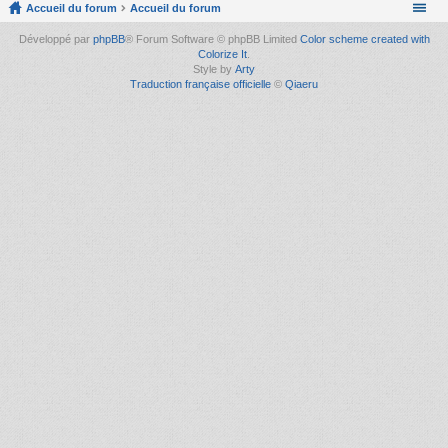
Accueil du forum
Accueil du forum
Développé par
phpBB
® Forum Software © phpBB Limited
Color scheme created with
Colorize It
.
Style by
Arty
Traduction française officielle
©
Qiaeru