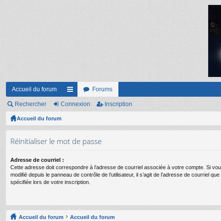
Accueil du forum
Forums
Rechercher
Connexion
ac
Inscription
Accueil du forum
co
ur
Réinitialiser le mot de passe
ci
Adresse de courriel :
s
Cette adresse doit correspondre à l’adresse de courriel associée à votre compte. Si vou
modifié depuis le panneau de contrôle de l’utilisateur, il s’agit de l’adresse de courriel q
spécifiée lors de votre inscription.
Accueil du forum
Accueil du forum