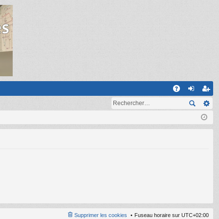
R
A
on
ns
Q
ne
cri
xi
pti
on
on
Supprimer les cookies
Fuseau horaire sur
UTC+02:00