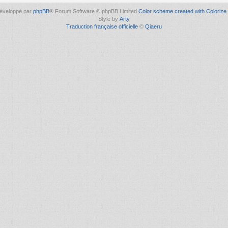
éveloppé par
phpBB
® Forum Software © phpBB Limited
Color scheme created with Colorize 
Style by
Arty
Traduction française officielle
©
Qiaeru