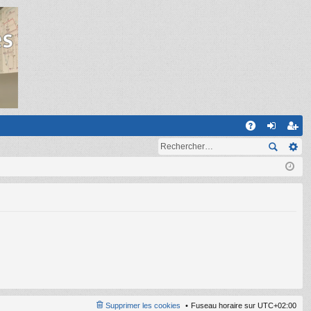
R
A
on
ns
Q
ne
cri
xi
pti
on
on
Supprimer les cookies
Fuseau horaire sur
UTC+02:00