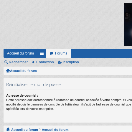
Accueil du forum
Forums
Rechercher
Connexion
ac
Inscription
Accueil du forum
co
ur
Réinitialiser le mot de passe
ci
Adresse de courriel :
s
Cette adresse doit correspondre à l’adresse de courriel associée à votre compte. Si vou
modifié depuis le panneau de contrôle de l’utilisateur, il s’agit de l’adresse de courriel q
spécifiée lors de votre inscription.
Accueil du forum
Accueil du forum