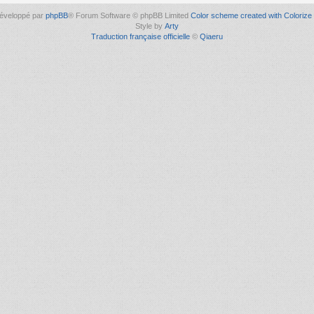
éveloppé par
phpBB
® Forum Software © phpBB Limited
Color scheme created with Colorize 
Style by
Arty
Traduction française officielle
©
Qiaeru