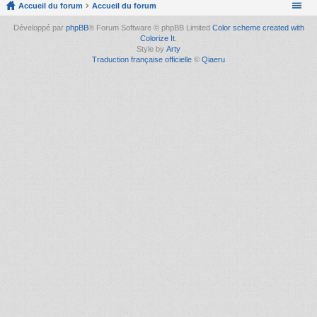
Accueil du forum
Accueil du forum
Développé par
phpBB
® Forum Software © phpBB Limited
Color scheme created with
Colorize It
.
Style by
Arty
Traduction française officielle
©
Qiaeru