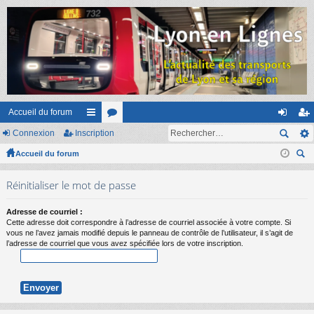
Accueil du forum
Connexion
Inscription
ac
or
on
ns
Accueil du forum
co
u
ne
cri
ec
ur
m
xi
pti
Réinitialiser le mot de passe
her
ci
s
on
on
ch
Adresse de courriel :
er
s
Cette adresse doit correspondre à l’adresse de courriel associée à votre compte. Si
vous ne l’avez jamais modifié depuis le panneau de contrôle de l’utilisateur, il s’agit de
l’adresse de courriel que vous avez spécifiée lors de votre inscription.