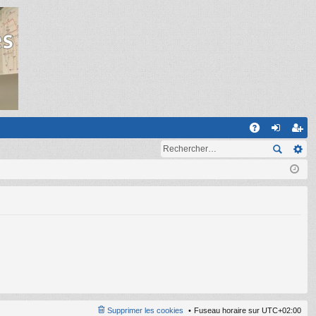
R
A
on
ns
Q
ne
cri
xi
pti
on
on
Supprimer les cookies
Fuseau horaire sur
UTC+02:00