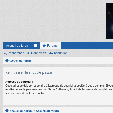
Accueil du forum
Forums
Rechercher
Connexion
ac
Inscription
Accueil du forum
co
ur
Réinitialiser le mot de passe
ci
Adresse de courriel :
s
Cette adresse doit correspondre à l’adresse de courriel associée à votre compte. Si vou
modifié depuis le panneau de contrôle de l’utilisateur, il s’agit de l’adresse de courriel q
spécifiée lors de votre inscription.
Accueil du forum
Accueil du forum