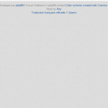
éveloppé par
phpBB
® Forum Software © phpBB Limited
Color scheme created with Colorize 
Style by
Arty
Traduction française officielle
©
Qiaeru