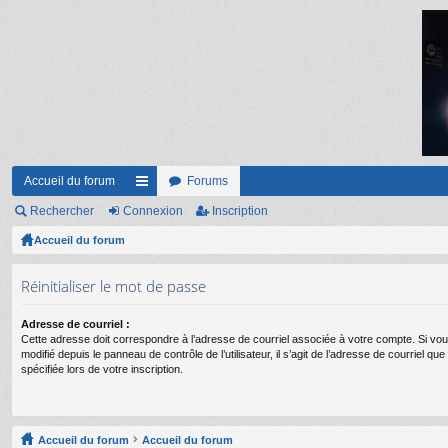
Accueil du forum
Forums
Rechercher
Connexion
ac
Inscription
Accueil du forum
co
ur
Réinitialiser le mot de passe
ci
Adresse de courriel :
s
Cette adresse doit correspondre à l’adresse de courriel associée à votre compte. Si vou
modifié depuis le panneau de contrôle de l’utilisateur, il s’agit de l’adresse de courriel q
spécifiée lors de votre inscription.
Accueil du forum
Accueil du forum