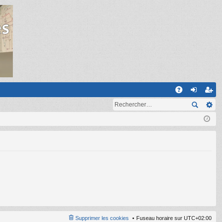
R
A
on
ns
Q
ne
cri
xi
pti
on
on
Supprimer les cookies
Fuseau horaire sur
UTC+02:00