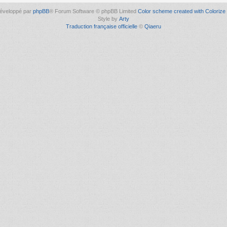
éveloppé par
phpBB
® Forum Software © phpBB Limited
Color scheme created with Colorize 
Style by
Arty
Traduction française officielle
©
Qiaeru