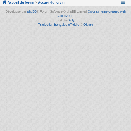
Accueil du forum
Accueil du forum
Développé par
phpBB
® Forum Software © phpBB Limited
Color scheme created with
Colorize It
.
Style by
Arty
Traduction française officielle
©
Qiaeru