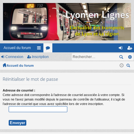
Accueil du forum
Connexion
Inscription
ac
or
on
ns
Accueil du forum
co
u
ne
cri
ec
ur
m
xi
pti
Réinitialiser le mot de passe
her
ci
s
on
on
ch
Adresse de courriel :
er
s
Cette adresse doit correspondre à l’adresse de courriel associée à votre compte. Si
vous ne l’avez jamais modifié depuis le panneau de contrôle de l’utilisateur, il s’agit de
l’adresse de courriel que vous avez spécifiée lors de votre inscription.