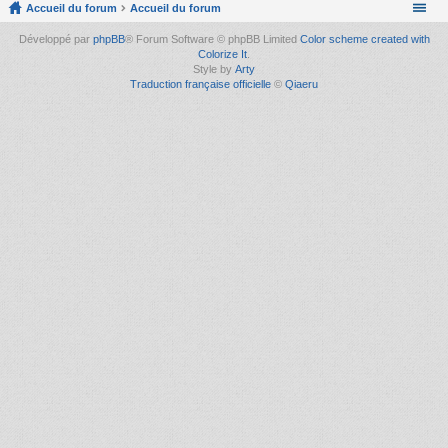
Accueil du forum
Accueil du forum
Développé par
phpBB
® Forum Software © phpBB Limited
Color scheme created with
Colorize It
.
Style by
Arty
Traduction française officielle
©
Qiaeru