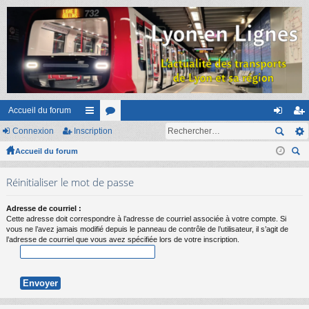
Accueil du forum
Connexion
Inscription
ac
or
on
ns
Accueil du forum
co
u
ne
cri
ec
ur
m
xi
pti
Réinitialiser le mot de passe
her
ci
s
on
on
ch
Adresse de courriel :
er
s
Cette adresse doit correspondre à l’adresse de courriel associée à votre compte. Si
vous ne l’avez jamais modifié depuis le panneau de contrôle de l’utilisateur, il s’agit de
l’adresse de courriel que vous avez spécifiée lors de votre inscription.