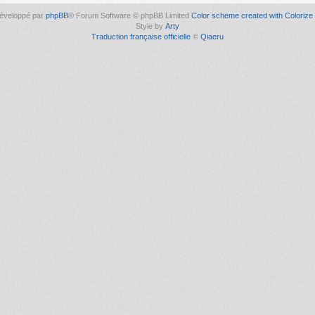
éveloppé par
phpBB
® Forum Software © phpBB Limited
Color scheme created with Colorize 
Style by
Arty
Traduction française officielle
©
Qiaeru