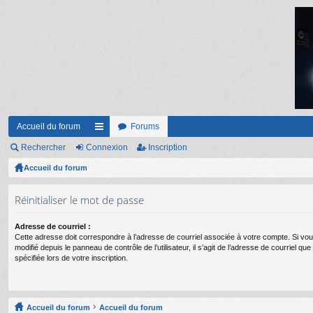
Accueil du forum
Forums
Rechercher
Connexion
ac
Inscription
Accueil du forum
co
ur
Réinitialiser le mot de passe
ci
Adresse de courriel :
s
Cette adresse doit correspondre à l’adresse de courriel associée à votre compte. Si vou
modifié depuis le panneau de contrôle de l’utilisateur, il s’agit de l’adresse de courriel q
spécifiée lors de votre inscription.
Accueil du forum
Accueil du forum