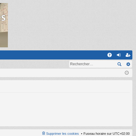
R
A
on
ns
Q
ne
cri
xi
pti
on
on
Supprimer les cookies
Fuseau horaire sur
UTC+02:00